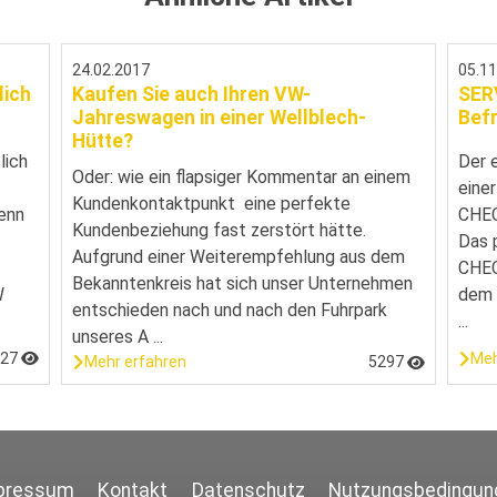
24.02.2017
05.1
lich
Kaufen Sie auch Ihren VW-
SER
Jahreswagen in einer Wellblech-
Bef
Hütte?
lich
Der 
Oder: wie ein flapsiger Kommentar an einem
eine
Kundenkontaktpunkt eine perfekte
enn
CHEC
Kundenbeziehung fast zerstört hätte.
Das 
Aufgrund einer Weiterempfehlung aus dem
CHECK
Bekanntenkreis hat sich unser Unternehmen
W
dem 
entschieden nach und nach den Fuhrpark
...
unseres A ...
027
Meh
Mehr erfahren
5297
pressum
Kontakt
Datenschutz
Nutzungsbedingun