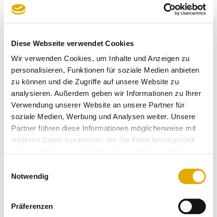
“Kundenzufriedenheit” - hier erzielte das bekannte
Familien-Unternehmen die sensationelle Note 1,4
SEHR GUT - befragt wurden mehr als 560 Kunden
Diese Webseite verwendet Cookies
des Unternehmens. Die Parade-Disziplin beim
Wir verwenden Cookies, um Inhalte und Anzeigen zu
SERVICE-CHECK, da in diesen Wert die Sterne-
personalisieren, Funktionen für soziale Medien anbieten
Bewertung aller teilnehmenden Kunden einfließt.
zu können und die Zugriffe auf unsere Website zu
analysieren. Außerdem geben wir Informationen zu Ihrer
Verwendung unserer Website an unsere Partner für
soziale Medien, Werbung und Analysen weiter. Unsere
Partner führen diese Informationen möglicherweise mit
weiteren Daten zusammen, die Sie ihnen bereitgestellt
haben oder die sie im Rahmen Ihrer Nutzung der Dienste
gesammelt haben.
Einwilligungsauswahl
Notwendig
Präferenzen