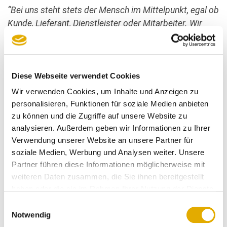
“Bei uns steht stets der Mensch im Mittelpunkt, egal ob
Kunde, Lieferant, Dienstleister oder Mitarbeiter. Wir
pflegen einen freundlichen, sympathischen und fairen
Umgang miteinander.”
, erklärt Geschäftsführer Guido
Koch.
Diese Webseite verwendet Cookies
Kundenorientierung spiegelt sich in begeisterten
Wir verwenden Cookies, um Inhalte und Anzeigen zu
Kundenbewertungen
personalisieren, Funktionen für soziale Medien anbieten
zu können und die Zugriffe auf unsere Website zu
Diese Kundenorientierung und die Atmosphäre des
analysieren. Außerdem geben wir Informationen zu Ihrer
Möbelhauses spiegelt sich auch in zahlreichen
Verwendung unserer Website an unsere Partner für
Bewertungen der Kunden wieder. So auch bei
soziale Medien, Werbung und Analysen weiter. Unsere
folgenden Kommentaren:
Partner führen diese Informationen möglicherweise mit
weiteren Daten zusammen, die Sie ihnen bereitgestellt
haben oder die sie im Rahmen Ihrer Nutzung der Dienste
gesammelt haben.
Einwilligungsauswahl
Notwendig