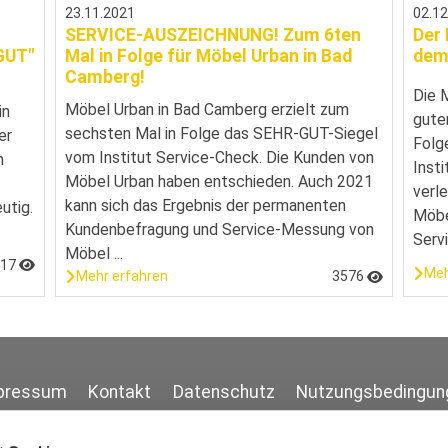
23.11.2021
02.1
SERVICE-AUSZEICHNUNG! Zum 6ten
Der 
 GUT"
Mal in Folge für Möbel Urban in Bad
dem
Camberg!
Die 
Möbel Urban in Bad Camberg erzielt zum
in
gute
sechsten Mal in Folge das SEHR-GUT-Siegel
er
Folg
vom Institut Service-Check. Die Kunden von
n
Inst
Möbel Urban haben entschieden. Auch 2021
verl
kann sich das Ergebnis der permanenten
utig.
Möbe
Kundenbefragung und Service-Messung von
Servi
Möbel ...
717
Meh
Mehr erfahren
3576
pressum
Kontakt
Datenschutz
Nutzungsbedingun