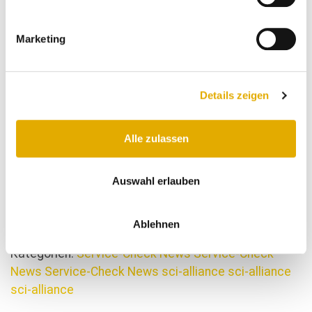
Erste Ergebnisse werden in wenigen Wochen
bereits veröffentlicht
Marketing
Mit der Veröffentlichung der ersten
Befragungsergebnisse über die Bewertungsseite
des Instituts SERVICE-CHECK wird bereits in den
Details zeigen
nächsten Wochen, aufgrund der hohen Resonanz,
gerechnet.
Alle zulassen
Stand August 2018
Auswahl erlauben
Zurück
Ablehnen
Kategorien:
Service-Check News
Service-Check
News
Service-Check News
sci-alliance
sci-alliance
sci-alliance