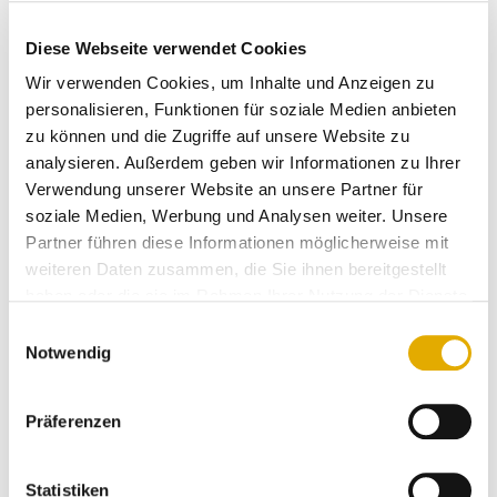
dass wir unsere Kunden zukünftig durch das
neutrale Service-Institut
SERVICE-CHECK
anonym
Diese Webseite verwendet Cookies
nach ihren Einkaufserfahrungen und auch Wünschen
Wir verwenden Cookies, um Inhalte und Anzeigen zu
an unser Unternehmen befragen lassen!”, erklärt
personalisieren, Funktionen für soziale Medien anbieten
Michael Scheid.
zu können und die Zugriffe auf unsere Website zu
analysieren. Außerdem geben wir Informationen zu Ihrer
“Wir erhoffen uns durch die Befragungsergebnisse
Verwendung unserer Website an unsere Partner für
zusätzliche Impulse in der Weiterentwicklung
soziale Medien, Werbung und Analysen weiter. Unsere
unserer Kollektionen und unserer Service-
Partner führen diese Informationen möglicherweise mit
Dienstleistungen!”
weiteren Daten zusammen, die Sie ihnen bereitgestellt
haben oder die sie im Rahmen Ihrer Nutzung der Dienste
Kundenbefragung startete diese Woche
gesammelt haben.
Einwilligungsauswahl
Die Befragung ist in dieser Woche, sowohl online wie
Notwendig
auch offline, gestartet und alle Teilnehmer der
Befragung werden von dem Einrichtungsspezialisten
Präferenzen
aus Kaisersesch mit einem Einkaufsgutschein
belohnt.
Statistiken