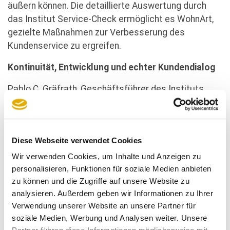
äußern können. Die detaillierte Auswertung durch
das Institut Service-Check ermöglicht es WohnArt,
gezielte Maßnahmen zur Verbesserung des
Kundenservice zu ergreifen.
Kontinuität, Entwicklung und echter Kundendialog
Pablo C. Gräfrath, Geschäftsführer des Instituts
SERVICE-CHECK, hebt hervor: „
Schon die ersten
Bewertungen zeigen: Bei WohnArt wird
Kundenbegeisterung nicht nur versprochen, sondern
Diese Webseite verwendet Cookies
tagtäglich gelebt. Ich freue mich sehr, diesen Weg
gemeinsam mit dem Team von WohnArt zu gehen, um
Wir verwenden Cookies, um Inhalte und Anzeigen zu
dieses Engagement künftig mit fundierten Ergebnissen
personalisieren, Funktionen für soziale Medien anbieten
zu können und die Zugriffe auf unsere Website zu
sichtbar machen zu dürfen.
“
analysieren. Außerdem geben wir Informationen zu Ihrer
Servicequalität, die spürbar wird
Verwendung unserer Website an unsere Partner für
soziale Medien, Werbung und Analysen weiter. Unsere
Die ersten Rückmeldungen der Kunden zeigen: