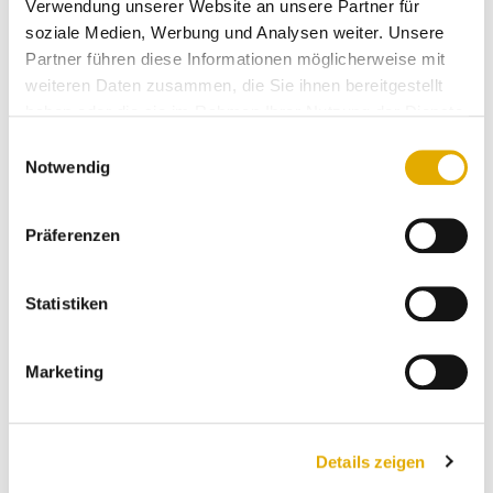
Verwendung unserer Website an unsere Partner für
kontinuierlich weiterzuentwickeln. Besonders freuen
soziale Medien, Werbung und Analysen weiter. Unsere
wir uns natürlich über die vielen positiven Bewertungen,
Partner führen diese Informationen möglicherweise mit
die unser Team für seine tägliche Arbeit erhält.“
weiteren Daten zusammen, die Sie ihnen bereitgestellt
haben oder die sie im Rahmen Ihrer Nutzung der Dienste
gesammelt haben.
Einwilligungsauswahl
Notwendig
Präferenzen
Statistiken
Marketing
Details zeigen