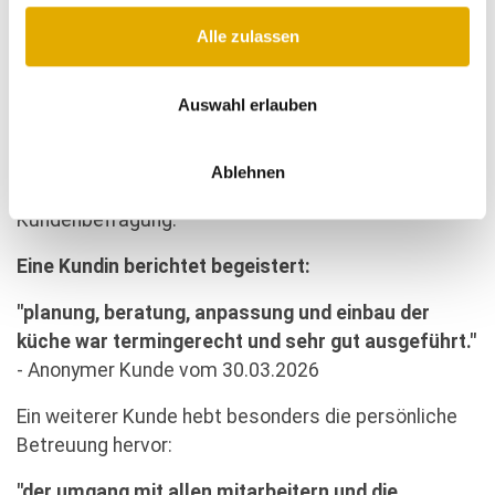
Ausschnitt der begeisterten Kundenbewertungen von Küche Aktiv
Broßler
Alle zulassen
Das sagen Kunden über Broßler Küche Aktiv
Auswahl erlauben
Dass dieser Anspruch bei den Kundinnen und Kunden
ankommt, zeigen auch die bisherigen
Ablehnen
Rückmeldungen aus der laufenden
Kundenbefragung.
Eine Kundin berichtet begeistert:
"planung, beratung, anpassung und einbau der
küche war termingerecht und sehr gut ausgeführt."
- Anonymer Kunde vom 30.03.2026
Ein weiterer Kunde hebt besonders die persönliche
Betreuung hervor:
"der umgang mit allen mitarbeitern und die