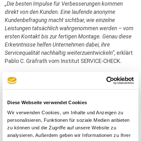
„Die besten Impulse für Verbesserungen kommen
direkt von den Kunden. Eine laufende anonyme
Kundenbefragung macht sichtbar, wie einzelne
Leistungen tatsächlich wahrgenommen werden – vom
ersten Kontakt bis zur fertigen Montage. Genau diese
Erkenntnisse helfen Unternehmen dabei, ihre
Servicequalität nachhaltig weiterzuentwickeln“
, erklärt
Pablo C. Gräfrath vom Institut SERVICE-CHECK.
Silvia Broßler: „Unsere Kunden stehen im
Mittelpunkt“
Auch Silvia Broßler begrüßt die Zusammenarbeit mit
dem Befragungsinstitut:
Diese Webseite verwendet Cookies
„Unsere Kunden stehen seit jeher im Mittelpunkt
Wir verwenden Cookies, um Inhalte und Anzeigen zu
unseres Handelns. Die Rückmeldungen aus den
personalisieren, Funktionen für soziale Medien anbieten
zu können und die Zugriffe auf unsere Website zu
Befragungen helfen uns dabei, ihre Erwartungen noch
analysieren. Außerdem geben wir Informationen zu Ihrer
besser zu verstehen und unsere Leistungen