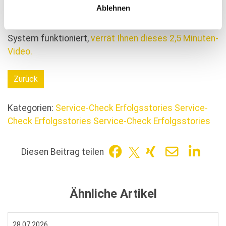
Ablehnen
den bestmöglichen Service bieten? Dann fragen Sie
Ihre Kunden doch einfach. Wie das SERVICE-CHECK-
System funktioniert,
verrät Ihnen dieses 2,5 Minuten-
Video.
Zurück
Kategorien:
Service-Check Erfolgsstories
Service-
Check Erfolgsstories
Service-Check Erfolgsstories
Diesen Beitrag teilen
Ähnliche Artikel
28.07.2026