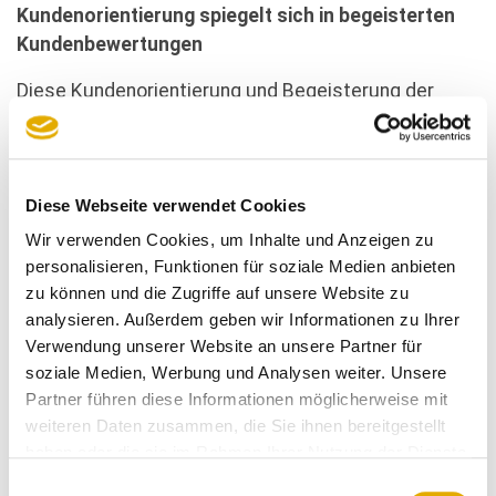
Kundenorientierung spiegelt sich in begeisterten
Kundenbewertungen
Diese Kundenorientierung und Begeisterung der
Kunden von Möbel Seifert spiegeln sich auch in den
Bewertungen der Kunden wider. So auch bei
folgenden Kommentaren:
Diese Webseite verwendet Cookies
Wir verwenden Cookies, um Inhalte und Anzeigen zu
personalisieren, Funktionen für soziale Medien anbieten
zu können und die Zugriffe auf unsere Website zu
Ausschnitt der begeisterten Kundenbewertungen von Möbel Seifert
analysieren. Außerdem geben wir Informationen zu Ihrer
in Achern
Verwendung unserer Website an unsere Partner für
soziale Medien, Werbung und Analysen weiter. Unsere
Partner führen diese Informationen möglicherweise mit
weiteren Daten zusammen, die Sie ihnen bereitgestellt
haben oder die sie im Rahmen Ihrer Nutzung der Dienste
Ausschnitt der begeisterten Kundenmeinungen von Möbel Seifert in
gesammelt haben.
Achern
Einwilligungsauswahl