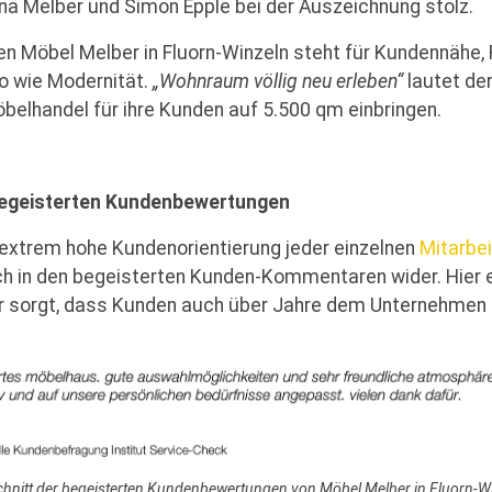
Irina Melber und Simon Epple bei der Auszeichnung stolz.
Möbel Melber in Fluorn-Winzeln steht für Kundennähe, Re
o wie Modernität.
„Wohnraum völlig neu erleben“
lautet der
öbelhandel für ihre Kunden auf 5.500 qm einbringen.
 begeisterten Kundenbewertungen
 extrem hohe Kundenorientierung jeder einzelnen
Mitarbei
h in den begeisterten Kunden-Kommentaren wider. Hier ein
 sorgt, dass Kunden auch über Jahre dem Unternehmen t
hnitt der begeisterten Kundenbewertungen von Möbel Melber in Fluorn-W