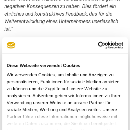
negativen Konsequenzen zu haben. Dies fördert ein
ehrliches und konstruktives Feedback, das für die
Weiterentwicklung eines Unternehmens unerlässlich
ist."
Frau Judith Schick-Pieper, Geschäftsführerin von
Wohn Schick
, ergänzt:
"Wir sind stolz darauf,
gemeinsam mit dem Institut SERVICE-CHECK diese
innovative Personalbefragung entwickelt zu haben. Sie
Diese Webseite verwendet Cookies
ermöglicht es uns, ein detailliertes Bild der
Wir verwenden Cookies, um Inhalte und Anzeigen zu
Mitarbeiterzufriedenheit zu erhalten und gezielt auf die
personalisieren, Funktionen für soziale Medien anbieten
Bedürfnisse unseres Teams einzugehen. Die
zu können und die Zugriffe auf unsere Website zu
unabhängige Durchführung durch das Institut sorgt
analysieren. Außerdem geben wir Informationen zu Ihrer
dafür, dass unsere Mitarbeiter sich sicher fühlen und
Verwendung unserer Website an unsere Partner für
offen ihre Meinung äußern können."
soziale Medien, Werbung und Analysen weiter. Unsere
Partner führen diese Informationen möglicherweise mit
Die Vorteile für Unternehme
n
, die die
weiteren Daten zusammen, die Sie ihnen bereitgestellt
Personalbefragung durchführen, sind vielfältig: