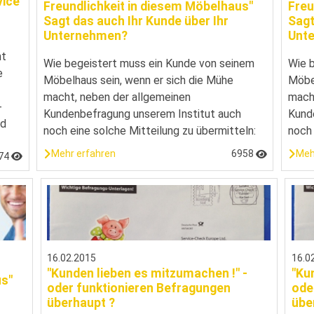
vice
Freundlichkeit in diesem Möbelhaus"
Freu
Sagt das auch Ihr Kunde über Ihr
Sagt
Unternehmen?
Unt
ht
Wie begeistert muss ein Kunde von seinem
Wie 
e
Möbelhaus sein, wenn er sich die Mühe
Möbel
macht, neben der allgemeinen
mach
-
Kundenbefragung unserem Institut auch
Kund
nd
noch eine solche Mitteilung zu übermitteln:
noch 
Mehr erfahren
6958
Meh
74
16.02.2015
16.0
"Kunden lieben es mitzumachen !" -
"Ku
us"
oder funktionieren Befragungen
ode
überhaupt ?
übe