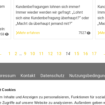
nem
Kundenbefragungen lohnen sich immer!
Kund
Immer wieder werden wir gefragt: „Lohnt
Imme
sich eine Kundenbefragung überhaupt?“ oder
sich
h
„Macht da überhaupt jemand mit?“
„Mac
eln:
Mehr erfahren
7527
Me
958
←
1
2
…
9
10
11
12
13
14
15
16
17
pressum
Kontakt
Datenschutz
Nutzungsbedingun
t Cookies
 Inhalte und Anzeigen zu personalisieren, Funktionen für sozia
e Zugriffe auf unsere Website zu analysieren. Außerdem geben w