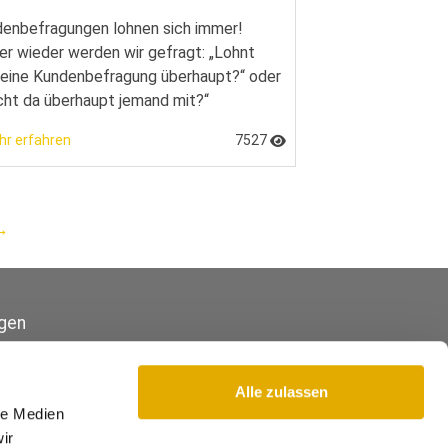
enbefragungen lohnen sich immer!
r wieder werden wir gefragt: „Lohnt
 eine Kundenbefragung überhaupt?“ oder
ht da überhaupt jemand mit?“
hr erfahren
7527
→
gen
Alle zulassen
le Medien
ir