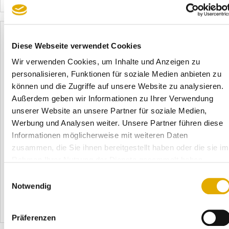
Mehr erfahren
6386
Diese Webseite verwendet Cookies
Wir verwenden Cookies, um Inhalte und Anzeigen zu
personalisieren, Funktionen für soziale Medien anbieten zu
können und die Zugriffe auf unsere Website zu analysieren.
Außerdem geben wir Informationen zu Ihrer Verwendung
unserer Website an unsere Partner für soziale Medien,
05.11.2014
Werbung und Analysen weiter. Unsere Partner führen diese
SERVICE-CHECK vs. eigener Kunden-Befragung
Informationen möglicherweise mit weiteren Daten
Der entscheidende Unterschied zwischen einer
zusammen, die Sie ihnen bereitgestellt haben oder die sie im
Kundenbefragung durch SERVICE-CHECK gegenüber einer
Rahmen Ihrer Nutzung der Dienste gesammelt haben.
eigenen Befragung: Das privatwirtschaftliche Institut
Einwilligungsauswahl
SERVICE-CHECK ist der „neutrale Dritte“. Es sichert dem
Notwendig
Befragten durch den hohen Datenschut ...
Mehr erfahren
6386
Präferenzen