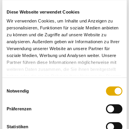
Diese Webseite verwendet Cookies
Wir verwenden Cookies, um Inhalte und Anzeigen zu
personalisieren, Funktionen für soziale Medien anbieten
zu können und die Zugriffe auf unsere Website zu
analysieren. Außerdem geben wir Informationen zu Ihrer
Ausschnitt der begeisterten Kundenbewertungen am Beispiel von
Verwendung unserer Website an unsere Partner für
Interliving Seidel
soziale Medien, Werbung und Analysen weiter. Unsere
Partner führen diese Informationen möglicherweise mit
Über Interliving
weiteren Daten zusammen, die Sie ihnen bereitgestellt
haben oder die sie im Rahmen Ihrer Nutzung der Dienste
Interliving ist eine exklusive Möbelmarke, die für
gesammelt haben.
Einwilligungsauswahl
hochwertige Qualität, intelligente Funktionen und
Notwendig
Individualität steht. Das Sortiment umfasst
vielseitige und individuell konfigurierbare Möbel für
Präferenzen
alle Wohnbereiche, von komfortablen Sofas über
funktionale Küchen bis hin zu stilvollen
Schlafzimmermöbeln. Mit dem Anspruch, Möbel zu
Statistiken