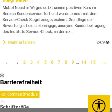
steigt weiter
Möbel Neust in Wirges setzt seinen positiven Kurs im
Bereich Kundenservice fort und wurde erneut mit dem
Service-Check Siegel ausgezeichnet. Grundlage der
Bewertung ist die unabhängige, anonyme Kundenbefragung
des Instituts Service-Check, an der inz ...
Mehr erfahren
2479
←
1
2
3
4
5
6
7
8
9
…
14
15
→
Barrierefreiheit
Kontrastmodus
Schriftgröße