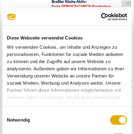
06.06.2026
Broßler Küche Aktiv: Erste SERVICE-CHECK-
Ergebnisse zeigen hohe Kundenzufriedenheit
Seit März stellt sich Broßler Küche Aktiv mit seinen
Diese Webseite verwendet Cookies
Standorten in Großheubach und Erbach einer laufenden
anonymen Kundenbefragung des Instituts SERVICE-CHECK.
Wir verwenden Cookies, um Inhalte und Anzeigen zu
Dabei bewerten verifizierte Kundinnen und Kunden ihre
personalisieren, Funktionen für soziale Medien anbieten
Erfahrungen entlang der gesamten Cus ...
zu können und die Zugriffe auf unsere Website zu
analysieren. Außerdem geben wir Informationen zu Ihrer
Mehr erfahren
1082
Verwendung unserer Website an unsere Partner für
soziale Medien, Werbung und Analysen weiter. Unsere
Partner führen diese Informationen möglicherweise mit
weiteren Daten zusammen, die Sie ihnen bereitgestellt
haben oder die sie im Rahmen Ihrer Nutzung der Dienste
gesammelt haben.
Einwilligungsauswahl
Notwendig