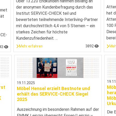
Über 13.220 Endkunden nahmen bislang an
Atte
der anonymen Kundenbefragung durch das
hnet
hat d
Institut SERVICE-CHECK teil und
tät
Atten
bewerteten teilnehmende Interliving-Partner
100 F
mit durchschnittlich 4,4 von 5 Sternen – ein
Diese
starkes Zeichen für höchste
ICE-
berei
Kundenzufriedenheit. ...
Meh
Mehr erfahren
3892
43
19.1
19.11.2025
rst
Möb
Möbel Hensel erzielt Bestnote und
hera
erhält das SERVICE-CHECK Siegel
K
Möb
2025
Urk
Auszeichnung im besonderen Rahmen auf der
Die 
EMMK Leipzig überreicht Essen/Leipzig –