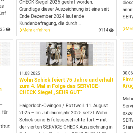
CHECK Siegel 2025 geehrt worden.
dies
as
Grundlage dieser Auszeichnung ist eine seit
anon
ünf
Ende Dezember 2024 laufende
SERV
Kundenbefragung, die durch ...
Meh
535
Mehr erfahren
9114
30.0
11.08.2025
Firs
Wohn Schick feiert 75 Jahre und erhält
Krug
zum 4. Mal in Folge das SERVICE-
m
CHECK Siegel „SEHR GUT“
Möbe
 –
Haigerloch-Owingen / Rottweil, 11. August
Serv
 für
2025 – Im Jubiläumsjahr 2025 setzt Wohn
exze
Schick seine Erfolgsgeschichte fort – mit
SERV
titut
der vierten SERVICE-CHECK Auszeichnung in
Star