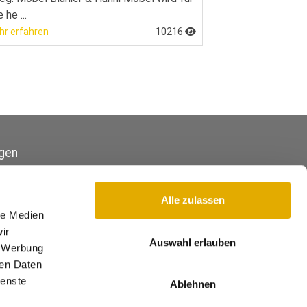
 he ...
hr erfahren
10216
gen
Alle zulassen
le Medien
ir
Auswahl erlauben
, Werbung
ren Daten
ienste
Ablehnen