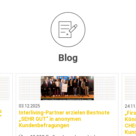
Blog
03.12.2025
24.11
s
Interliving-Partner erzielen Bestnote
„Fir
“
„SEHR GUT“ in anonymen
Köni
Kundenbefragungen
CHEC
Kund