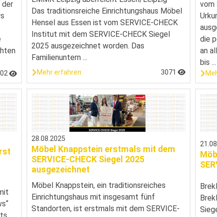
 der
vom 
Das traditionsreiche Einrichtungshaus Möbel
rs
Urku
Hensel aus Essen ist vom SERVICE-CHECK
ausg
Institut mit dem SERVICE-CHECK Siegel
e
die 
2025 ausgezeichnet worden. Das
chten
an a
Familienuntern ...
bis ...
Mehr erfahren
3071
702
Meh
28.08.2025
21.0
Möbel Knappstein erstmals mit dem
rst
Möbe
SERVICE-CHECK Siegel 2025
SER
ausgezeichnet
Möbel Knappstein, ein traditionsreiches
Brek
mit
Einrichtungshaus mit insgesamt fünf
Brek
ws“
Standorten, ist erstmals mit dem SERVICE-
Sieg
its