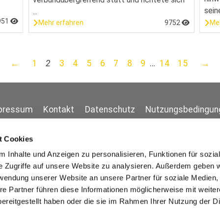
seine
...
951
Me
Mehr erfahren
9752
←
1
2
3
4
5
6
7
8
9
…
14
15
→
pressum
Kontakt
Datenschutz
Nutzungsbedingun
t Cookies
 Inhalte und Anzeigen zu personalisieren, Funktionen für sozia
e Zugriffe auf unsere Website zu analysieren. Außerdem geben w
rwendung unserer Website an unsere Partner für soziale Medien
re Partner führen diese Informationen möglicherweise mit weite
ereitgestellt haben oder die sie im Rahmen Ihrer Nutzung der D