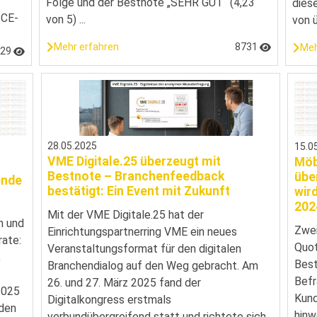
Folge und der Bestnote „SEHR GUT“ (4,23
dies
ICE-
von 5) ...
von ü
Mehr erfahren
8731
Meh
929
28.05.2025
15.0
VME Digitale.25 überzeugt mit
Möb
-
Bestnote – Branchenfeedback
übe
ende
bestätigt: Ein Event mit Zukunft
wir
202
Mit der VME Digitale.25 hat der
n und
Zwei
Einrichtungspartnerring VME ein neues
ate:
Quot
Veranstaltungsformat für den digitalen
,
Best
Branchendialog auf den Weg gebracht. Am
Befr
26. und 27. März 2025 fand der
2025
Kund
Digitalkongress erstmals
nden
hinw
verbundübergreifend statt und richtete sich